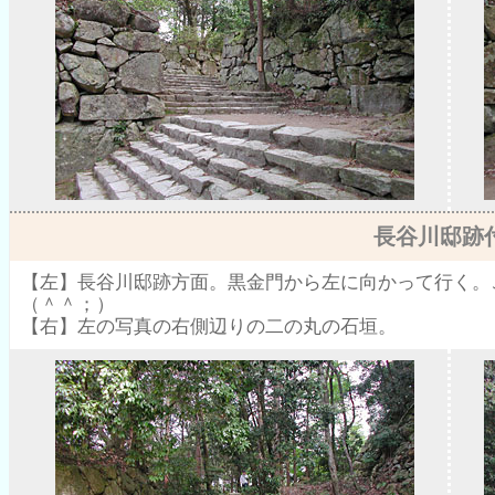
長谷川邸跡
【左】長谷川邸跡方面。黒金門から左に向かって行く。
（＾＾；）
【右】左の写真の右側辺りの二の丸の石垣。