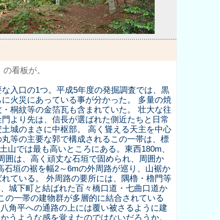
」の看板が。
な入口の1つ。平成5年度の発掘調査では、黒
もに火災にあっている事が分かった。 多量の焼
紋・桐紋等の金箔瓦も含まれていた。 壮大な往
金門より先は、信長が選ばれた側近たちと日常
安土城のまさに中枢部。 高く聳える天主を中心
の丸等の主要な郭で構成されるこの一帯は、標
安土山では最も高いところにある。東西180m、
の周囲は、高く頑丈な石垣で固められ、周囲か
高石垣の裾を幅2～6mの外周路が巡り、山裾か
ばれている。 外周路の要所には、隅櫓・櫓門等
は、城下町と結ばれた百々橋口道・七曲口道か
、この一帯の建物群が多層的に結合されている
ら八角平への通路の上には覆い被さるように建
向かうような感を覚えたのではないだろうか。