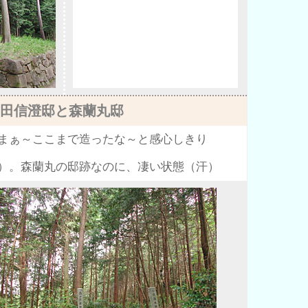
田信澄邸と森蘭丸邸
まぁ～ここまで造ったな～と感心しきり
）。森蘭丸の邸跡なのに、凄い状態（汗）