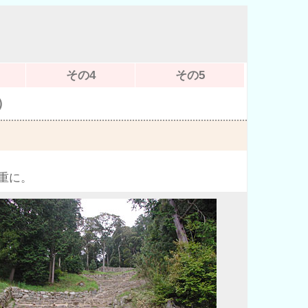
その4
その5
）
重に。