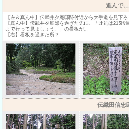
進んで…
【左＆真ん中】伝武井夕庵邸跡付近から大手道を見下ろ
【真ん中】伝武井夕庵邸を過ぎた先に、「此処は215段
まで行って見ましょう。」の看板が。
【右】看板を過ぎた所？
伝織田信忠