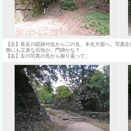
【左】長谷川邸跡付近から二の丸、本丸方面へ。写真左
側にも立派な石垣が。門跡かな？
【右】左の写真の先から振り返って。