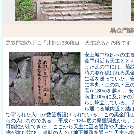
黒金門跡
黒鉄門跡の所に「此処は330段目 天主跡あと75段です
安土城中枢部への主要
金門付近も天主とと
けた瓦の中には、菊
時の姿が偲ばれる黒
生活を送っていた、
に本丸・二の丸・三
高が180mを越え、 
南北100mに及ぶそ
らは屹立している。 
ら通じる城内道と結
で守られた入口が数箇所設けられている。 この黒金門
らの入口なのである。 平成7～12年度の発掘調査から
可能性が出てきた。 ここから天主に至る通路や天主か
物が建ち並び、 当時の人々は地下通路を通って天主へ