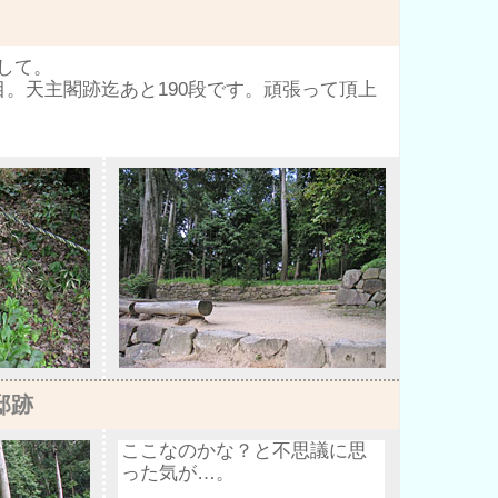
して。
目。天主閣跡迄あと190段です。頑張って頂上
邸跡
ここなのかな？と不思議に思
った気が…。