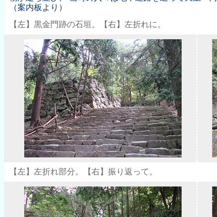
（案内板より）
【左】黒金門跡の石垣。【右】左折れに。
【左】左折れ部分。【右】振り返って。