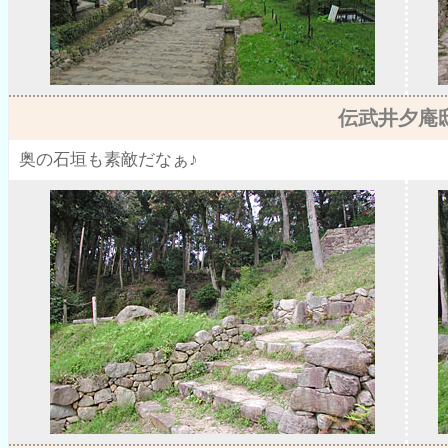
伝武井夕庵
奥の石垣も素敵だなぁ♪