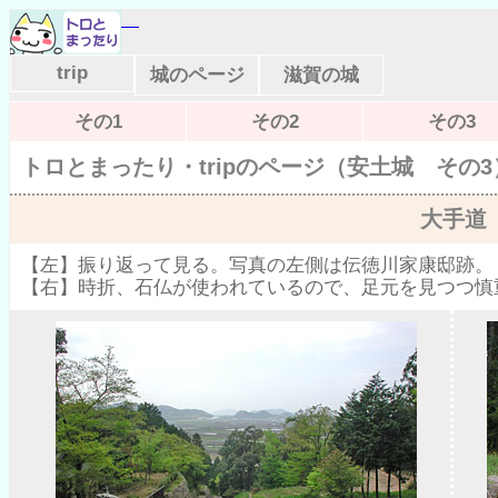
trip
城のページ
滋賀の城
その1
その2
その3
トロとまったり・tripのページ（安土城 その3
大手道
【左】振り返って見る。写真の左側は伝徳川家康邸跡。
【右】時折、石仏が使われているので、足元を見つつ慎